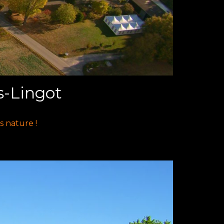
-Lingot
s nature !