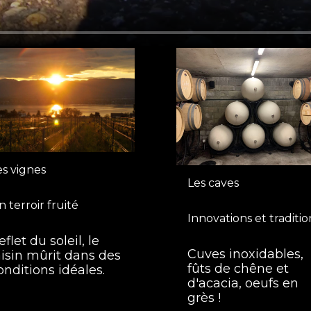
es vignes
Les caves
n terroir fruité
Innovations et traditio
eflet du soleil, le
Cuves inoxidables,
aisin mûrit dans des
fûts de chêne et
onditions idéales.
d'acacia, oeufs en
grès !