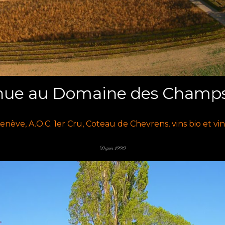
nue au Domaine des Champs
enève, A.O.C. 1er Cru, Coteau de Chevrens, vins bio et vin
Depuis 1990