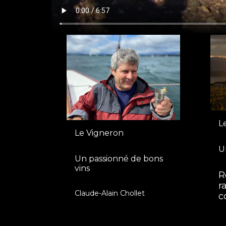
L
Le Vigneron
U
Un passionné de bons
vins
R
r
Claude-Alain Chollet
c